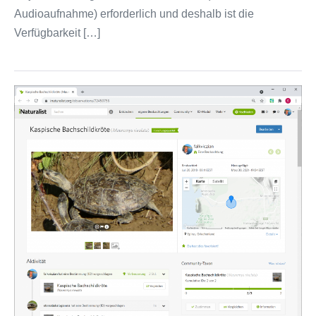
Audioaufnahme) erforderlich und deshalb ist die
Verfügbarkeit […]
Entwicklung
der
Bewertung
bzw.
Datenqualität
unserer
1.
Beobachtung