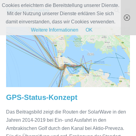
Zum
Cookies erleichtern die Bereitstellung unserer Dienste.
Suche-
Solarboot-Projekte
Inhalt
Mit der Nutzung unserer Dienste erklären Sie sich
Men
Schalter
Scha
springen
damit einverstanden, dass wir Cookies verwenden.
Weitere Informationen
OK
GPS-
Status-
Konzept
GPS-Status-Konzept
Das Beitragsbild zeigt die Routen der SolarWave in den
Jahren 2014-2019 bei Ein- und Ausfahrt in den
Ambrakischen Golf durch den Kanal bei Aktio-Preveza.