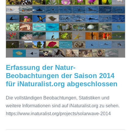
Erfassung
der
Natur-
Beobachtungen
der
Saison
2014
für
iNaturalist.org
Erfassung der Natur-
abgeschlossen
Beobachtungen der Saison 2014
für iNaturalist.org abgeschlossen
Die vollständigen Beobachtungen, Statistiken und
weitere Informationen sind auf iNaturalist.org zu sehen.
https://www.inaturalist.org/projects/solarwave-2014