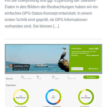
Für die Überprüfung und ggf. Ergänzung der Standort-
Daten in den Bildern der Beobachtungen haben wir ein
einfaches GPS-Status-Konzept entwickelt. In einem
ersten Schritt wird geprüft, ob GPS-Informationen
vorhanden sind. Sie können […]
iNaturalist.org
Projekt
SolarWave-
2014