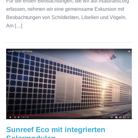
Für die ersten Beobachtungen, die wir auf iNaturalist.org
erfassen, nehmen wir eine gemeinsame Exkursion mit
Beobachtungen von Schildkröten, Libellen und Vögeln.
Am […]
Sunreef
Eco
mit
integrierten
Solarmodulen
Sunreef Eco mit integrierten