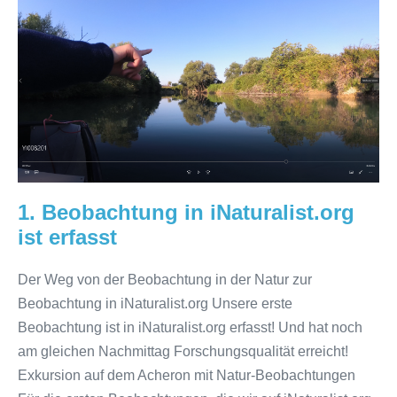
Beobachtung
in
iNaturalist.org
ist
erfasst
1. Beobachtung in iNaturalist.org
ist erfasst
Der Weg von der Beobachtung in der Natur zur
Beobachtung in iNaturalist.org Unsere erste
Beobachtung ist in iNaturalist.org erfasst! Und hat noch
am gleichen Nachmittag Forschungsqualität erreicht!
Exkursion auf dem Acheron mit Natur-Beobachtungen