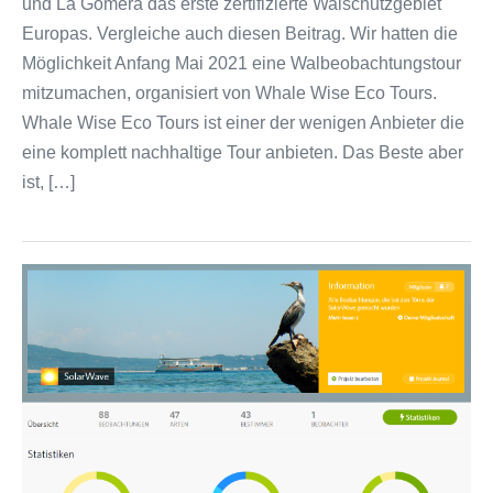
und La Gomera das erste zertifizierte Walschutzgebiet
Europas. Vergleiche auch diesen Beitrag. Wir hatten die
Möglichkeit Anfang Mai 2021 eine Walbeobachtungstour
mitzumachen, organisiert von Whale Wise Eco Tours.
Whale Wise Eco Tours ist einer der wenigen Anbieter die
eine komplett nachhaltige Tour anbieten. Das Beste aber
ist, […]
Abfrage
der
Beobachtungen
in
iNaturalist.org