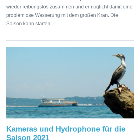
wieder reibungslos zusammen und ermöglicht damit eine
problemlose Wasserung mit dem großen Kran. Die
Saison kann starten!
Kameras
und
Hydrophone
für
die
Saison
2021
Kameras und Hydrophone für die
Saison 2021