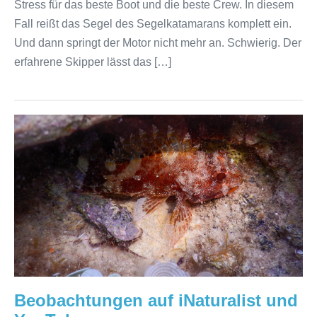
Stress für das beste Boot und die beste Crew. In diesem
Fall reißt das Segel des Segelkatamarans komplett ein.
Und dann springt der Motor nicht mehr an. Schwierig. Der
erfahrene Skipper lässt das […]
Beobachtungen
auf
iNaturalist
und
YouTube
Beobachtungen auf iNaturalist und