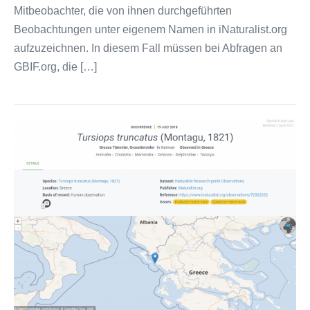
Mitbeobachter, die von ihnen durchgeführten
Beobachtungen unter eigenem Namen in iNaturalist.org
aufzuzeichnen. In diesem Fall müssen bei Abfragen an
GBIF.org, die […]
Erste
Beobachtungen
auf
GBIF.org
verfügbar!