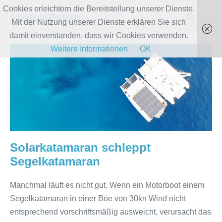
Zum
Cookies erleichtern die Bereitstellung unserer Dienste.
Suche-
Solarboot-Projekte
Inhalt
Mit der Nutzung unserer Dienste erklären Sie sich
Men
Schalter
Scha
springen
damit einverstanden, dass wir Cookies verwenden.
Weitere Informationen
OK
Solarkatamaran
schleppt
Segelkatamaran
Solarkatamaran schleppt
Segelkatamaran
Manchmal läuft es nicht gut. Wenn ein Motorboot einem
Segelkatamaran in einer Böe von 30kn Wind nicht
entsprechend vorschriftsmäßig ausweicht, verursacht das