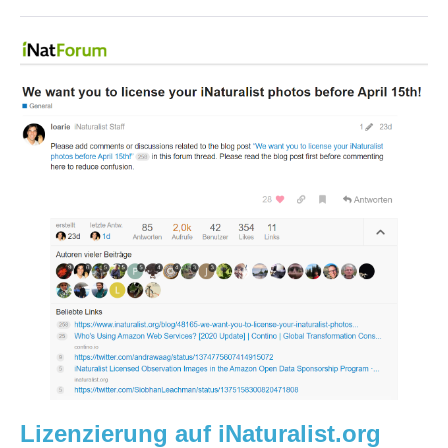
Lizenzierung
auf
iNaturalist.org
und
Open
Data
Lizenzierung auf iNaturalist.org