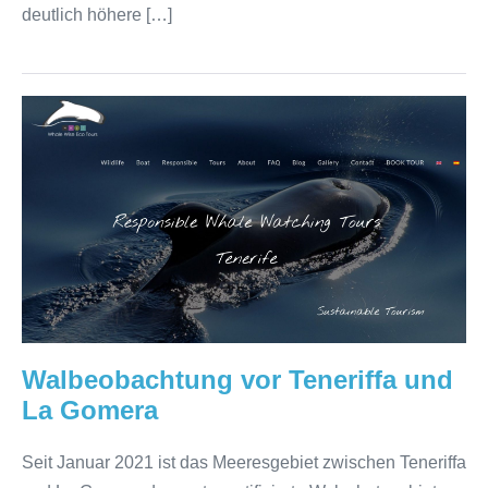
deutlich höhere […]
Walbeobachtung
vor
Teneriffa
und
La
Gomera
Walbeobachtung vor Teneriffa und
La Gomera
Seit Januar 2021 ist das Meeresgebiet zwischen Teneriffa