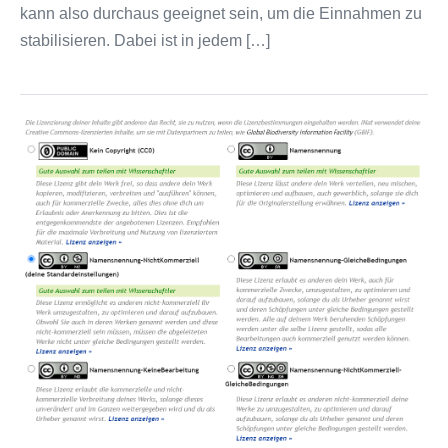
kann also durchaus geeignet sein, um die Einnahmen zu
stabilisieren. Dabei ist in jedem […]
Lizenzieren?
–
ja,
klar,
aber
richtig!