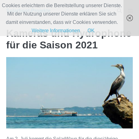
Zum
Cookies erleichtern die Bereitstellung unserer Dienste.
Suche-
Solarboot-Projekte
Inhalt
Mit der Nutzung unserer Dienste erklären Sie sich
Men
Schalter
Scha
springen
damit einverstanden, dass wir Cookies verwenden.
Kameras und Hydrophone
Weitere Informationen
OK
für die Saison 2021
Am 2. Juli kommt die SolarWave für die diesjährige