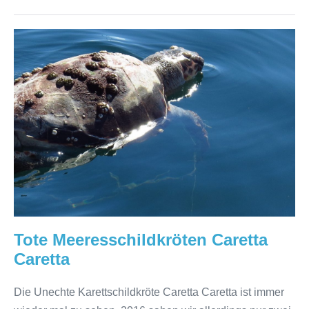
Tote
Meeresschildkröten
Caretta
Caretta
Tote Meeresschildkröten Caretta
Caretta
Die Unechte Karettschildkröte Caretta Caretta ist immer