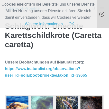
Zum
Cookies erleichtern die Bereitstellung unserer Dienste.
Suche-
Solarboot-Projekte
Inhalt
Mit der Nutzung unserer Dienste erklären Sie sich
Men
Schalter
Scha
springen
damit einverstanden, dass wir Cookies verwenden.
Schlagwort:
Unechte
Weitere Informationen
OK
Karettschildkröte (Caretta
caretta)
Unsere Beobachtungen auf iNaturalist.org:
https://www.inaturalist.org/observations?
user_id=solarboot-projekte&taxon_id=39665
Großartige
erste