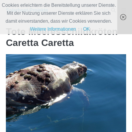
Zum
Cookies erleichtern die Bereitstellung unserer Dienste.
Suche-
Solarboot-Projekte
Inhalt
Mit der Nutzung unserer Dienste erklären Sie sich
Men
Schalter
Scha
springen
damit einverstanden, dass wir Cookies verwenden.
Tote Meeresschildkröten
Weitere Informationen
OK
Caretta Caretta