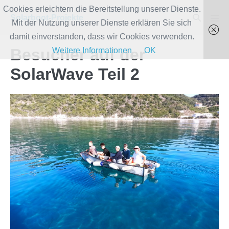
Zum
Cookies erleichtern die Bereitstellung unserer Dienste.
Suche-
Solarboot-Projekte
Inhalt
Mit der Nutzung unserer Dienste erklären Sie sich
Men
Schalter
Scha
springen
damit einverstanden, dass wir Cookies verwenden.
Besucher auf der
Weitere Informationen
OK
SolarWave Teil 2