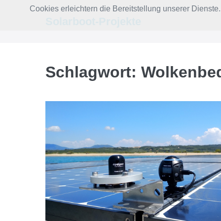
Zum
Cookies erleichtern die Bereitstellung unserer Dienst
Inhalt
Solarboot-Projekte
springen
Schlagwort:
Wolkenbe
Pyranometer
und
Sky360