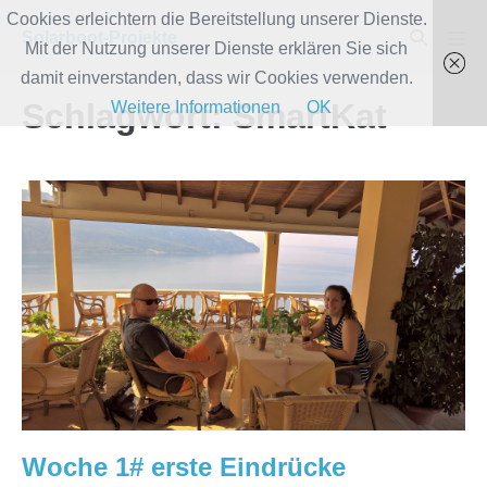
Zum
Cookies erleichtern die Bereitstellung unserer Dienste.
Suche-
Solarboot-Projekte
Inhalt
Mit der Nutzung unserer Dienste erklären Sie sich
Men
Schalter
Scha
springen
damit einverstanden, dass wir Cookies verwenden.
Schlagwort:
SmartKat
Weitere Informationen
OK
Woche
1#
erste
Eindrücke
Woche 1# erste Eindrücke