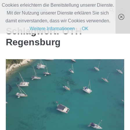
Zum
Cookies erleichtern die Bereitstellung unserer Dienste.
Suche-
Solarboot-Projekte
Inhalt
Mit der Nutzung unserer Dienste erklären Sie sich
Men
Schalter
Scha
springen
damit einverstanden, dass wir Cookies verwenden.
Schlagwort:
OTH
Weitere Informationen
OK
Regensburg
Woche
4#
In
Fahrt