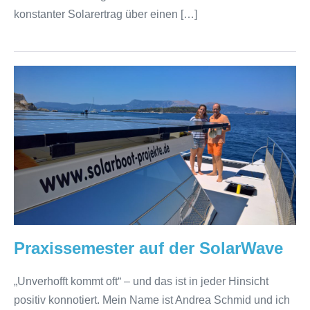
konstanter Solarertrag über einen […]
Praxissemester
auf
der
SolarWave
Praxissemester auf der SolarWave
„Unverhofft kommt oft“ – und das ist in jeder Hinsicht
positiv konnotiert. Mein Name ist Andrea Schmid und ich