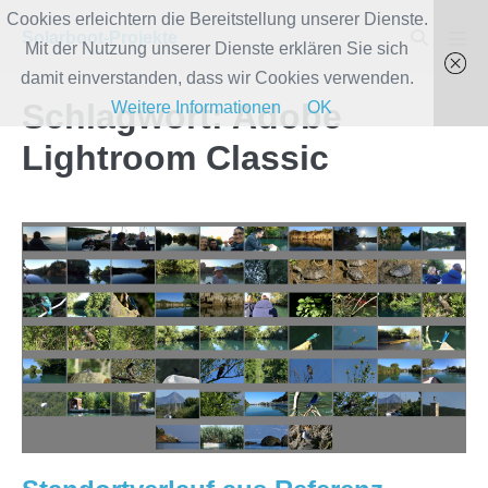
Zum
Cookies erleichtern die Bereitstellung unserer Dienste.
Suche-
Solarboot-Projekte
Inhalt
Mit der Nutzung unserer Dienste erklären Sie sich
Men
Schalter
Scha
springen
damit einverstanden, dass wir Cookies verwenden.
Schlagwort:
Adobe
Weitere Informationen
OK
Lightroom Classic
Standortverlauf
aus
Referenz-
Bildern