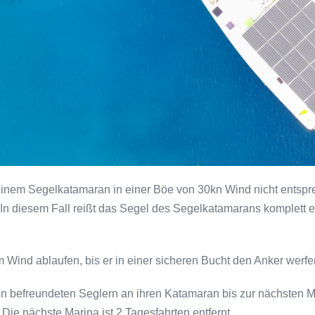
einem Segelkatamaran in einer Böe von 30kn Wind nicht entspr
 In diesem Fall reißt das Segel des Segelkatamarans komplett e
 Wind ablaufen, bis er in einer sicheren Bucht den Anker werfe
en befreundeten Seglern an ihren Katamaran bis zur nächsten 
ie nächste Marina ist 2 Tagesfahrten entfernt.