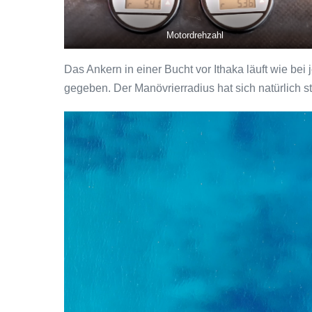
Motordrehzahl
Das Ankern in einer Bucht vor Ithaka läuft wie b
gegeben. Der Manövrierradius hat sich natürlich 