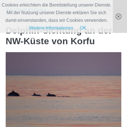
Zum
Cookies erleichtern die Bereitstellung unserer Dienste.
Suche-
Solarboot-Projekte
Inhalt
Mit der Nutzung unserer Dienste erklären Sie sich
Men
Schalter
Scha
springen
damit einverstanden, dass wir Cookies verwenden.
Delphin-Sichtung an der
Weitere Informationen
OK
NW-Küste von Korfu