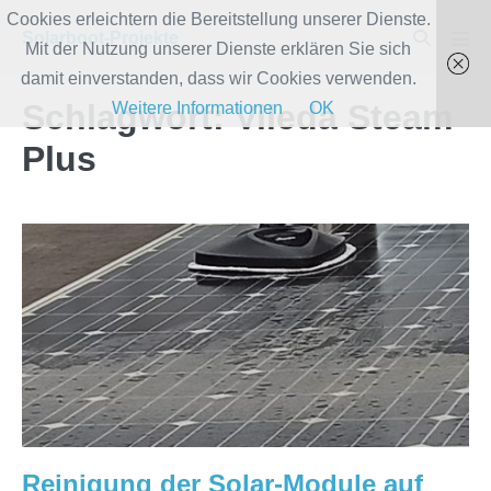
Zum
Cookies erleichtern die Bereitstellung unserer Dienste.
Suche-
Solarboot-Projekte
Inhalt
Mit der Nutzung unserer Dienste erklären Sie sich
Men
Schalter
Scha
springen
damit einverstanden, dass wir Cookies verwenden.
Schlagwort:
Vileda Steam
Weitere Informationen
OK
Plus
Reinigung
der
Solar-
Module
auf
dem
CruisingHome
Reinigung der Solar-Module auf