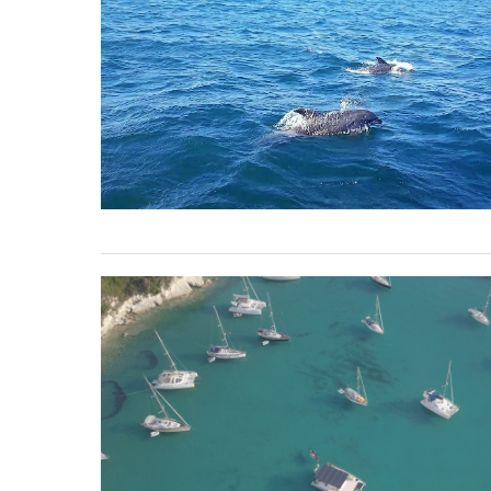
Woche
5#
einzigartige
Begegnungen
Woche
4#
In
Fahrt