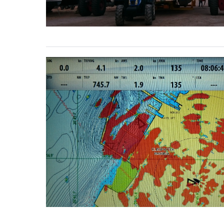
Ready
to
launch!