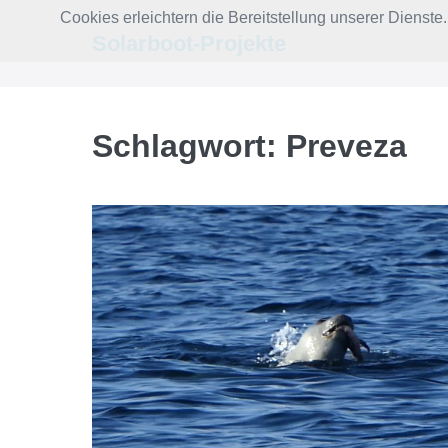
Zum
Cookies erleichtern die Bereitstellung unserer Dienst
Inhalt
Solarboot-Projekte
springen
Schlagwort:
Preveza
Mönchsrobbe
frisst
Octopus
weich
geklopft