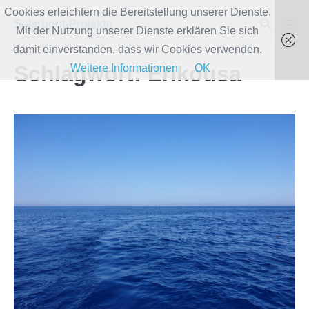
Zum
Cookies erleichtern die Bereitstellung unserer Dienste.
Suche-
Solarboot-Projekte
Inhalt
Mit der Nutzung unserer Dienste erklären Sie sich
Men
Schalter
Scha
springen
damit einverstanden, dass wir Cookies verwenden.
Schlagwort:
Erikousa
Weitere Informationen
OK
„Wie
weit
kann
man
denn
mit
der
SolarWave
so
fahren?“