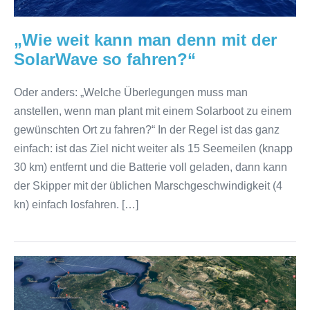
„Wie weit kann man denn mit der
SolarWave so fahren?“
Oder anders: „Welche Überlegungen muss man
anstellen, wenn man plant mit einem Solarboot zu einem
gewünschten Ort zu fahren?“ In der Regel ist das ganz
einfach: ist das Ziel nicht weiter als 15 Seemeilen (knapp
30 km) entfernt und die Batterie voll geladen, dann kann
der Skipper mit der üblichen Marschgeschwindigkeit (4
kn) einfach losfahren. […]
Fahrt
mit
Gästegruppe