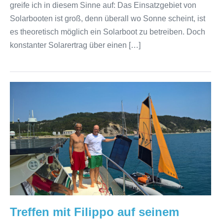
greife ich in diesem Sinne auf: Das Einsatzgebiet von
Solarbooten ist groß, denn überall wo Sonne scheint, ist
es theoretisch möglich ein Solarboot zu betreiben. Doch
konstanter Solarertrag über einen […]
Treffen
mit
Filippo
auf
seinem
SmartKat
Treffen mit Filippo auf seinem