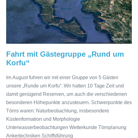
„Rund
um
Korfu“
Fahrt mit Gästegruppe „Rund um
Korfu“
Im August fuhren wir mit einer Gruppe von 5 Gästen
unsere „Runde um Korfu“. Wir hatten 10 Tage Zeit und
damit genügend Reserven, um auch die verschiedenen
besonderen Höhepunkte anzusteuern. Schwerpunkte des
Törns waren: Naturbeobachtung, insbesondere
Küstenformation und Morphologie
Unterwasserbeobachtungen Wetterkunde Törnplanung
Ankertechniken Schiffsführung