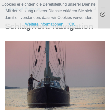
Zum
Cookies erleichtern die Bereitstellung unserer Dienste.
Suche-
Solarboot-Projekte
Inhalt
Mit der Nutzung unserer Dienste erklären Sie sich
Men
Schalter
Scha
springen
damit einverstanden, dass wir Cookies verwenden.
Schlagwort:
Navigation
Weitere Informationen
OK
Woche
3#
Feel
the
Energy