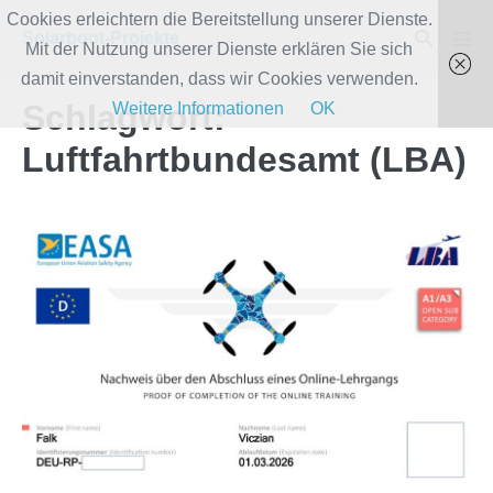
Zum
Cookies erleichtern die Bereitstellung unserer Dienste.
Suche-
Solarboot-Projekte
Inhalt
Mit der Nutzung unserer Dienste erklären Sie sich
Men
Schalter
Scha
springen
damit einverstanden, dass wir Cookies verwenden.
Schlagwort:
Weitere Informationen
OK
Luftfahrtbundesamt (LBA)
LBA-
zertifizierter
Drohnen-
Pilot