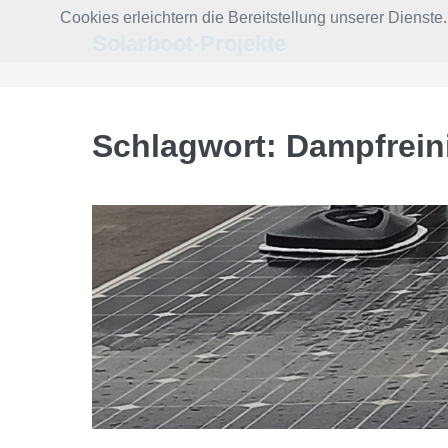
Zum
Cookies erleichtern die Bereitstellung unserer Dienst
Inhalt
Solarboot-Projekte
springen
Schlagwort:
Dampfrein
Reinigung
der
Solar-
Module
auf
dem
CruisingHome