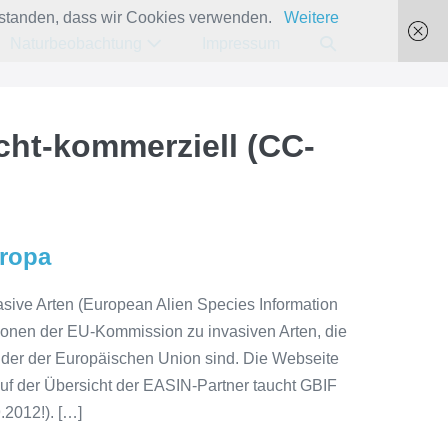
verstanden, dass wir Cookies verwenden.
Weitere
Suche-
Naturbeobachtung
Impressum
Schalter
ht-kommerziell (CC-
uropa
asive Arten (European Alien Species Information
tionen der EU-Kommission zu invasiven Arten, die
nder der Europäischen Union sind. Die Webseite
Auf der Übersicht der EASIN-Partner taucht GBIF
.2012!). […]