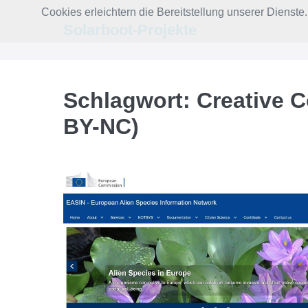
Zum
Cookies erleichtern die Bereitstellung unserer Dienst
Inhalt
Solarboot-Projekte
springen
Schlagwort:
Creative 
BY-NC)
EASIN
–
Invasive
Arten
in
Europa