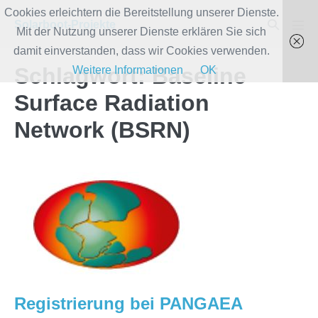
Zum
Cookies erleichtern die Bereitstellung unserer Dienste.
Suche-
Solarboot-Projekte
Inhalt
Mit der Nutzung unserer Dienste erklären Sie sich
Men
Schalter
Scha
springen
damit einverstanden, dass wir Cookies verwenden.
Schlagwort:
Baseline
Weitere Informationen
OK
Surface Radiation
Network (BSRN)
Registrierung
bei
PANGAEA
Registrierung bei PANGAEA