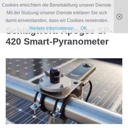
Zum
Cookies erleichtern die Bereitstellung unserer Dienste.
Suche-
Solarboot-Projekte
Inhalt
Mit der Nutzung unserer Dienste erklären Sie sich
Men
Schalter
Scha
springen
damit einverstanden, dass wir Cookies verwenden.
Schlagwort:
Apogee SP-
Weitere Informationen
OK
420 Smart-Pyranometer
Pyranometer
auf
dem
CruisingHome