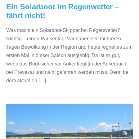
Ein Solarboot im Regenwetter –
fährt nicht!
Was macht ein Solarboot-Skipper bei Regenwetter?
Richtig – einen Pausentag! Wir haben seit mehreren
Tagen Bewölkung in der Region und heute regnet es zum
ersten Mal in dieser Saison ausgiebig. Da ist es gut,
wenn das Boot sicher vor Anker liegt (in der Ankerbucht
bei Preveza) und nicht gefahren werden muss. Denn bei
dem aktuellen […]
Smart-
Pyranometer
Apogee
SP-