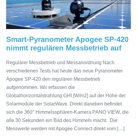
420
nimmt
regulären
Messbetrieb
auf
Smart-Pyranometer Apogee SP-420
nimmt regulären Messbetrieb auf
Regulärer Messbetrieb und Messanordnung Nach
verschiedenen Tests hat heute das neue Pyranometer
Apogee SP-420 den regulären Messbetrieb
aufgenommen. Wir erfassen die
Globalhorizontalstrahlung GHI [W/m2] auf der Höhe der
Solarmodule der SolarWave. Direkt daneben befindet
sich die 360° Himmelssphären-Kamera PANO VIEW, die
alle 30 Sekunden ein Bild des Himmels macht. Die
Messwerte werden mit Apogee Connect direkt vom […]