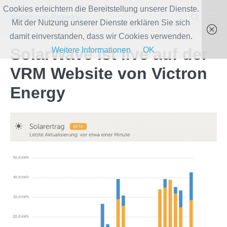
Zum
Cookies erleichtern die Bereitstellung unserer Dienste.
Suche-
Solarboot-Projekte
Inhalt
Mit der Nutzung unserer Dienste erklären Sie sich
Men
Schalter
Scha
springen
damit einverstanden, dass wir Cookies verwenden.
SolarWave ist live auf der
Weitere Informationen
OK
VRM Website von Victron
Energy