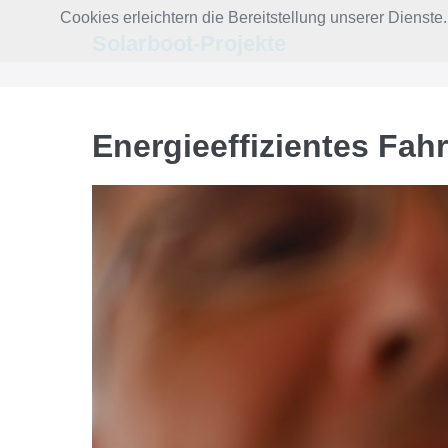
Zum
Cookies erleichtern die Bereitstellung unserer Dienst
Inhalt
Solarboot-Projekte
springen
Energieeffizientes Fa