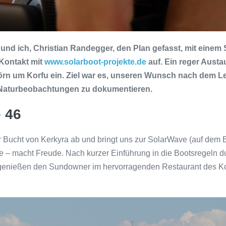
und ich, Christian Randegger, den Plan gefasst, mit einem 
Kontakt mit
www.solarboot-projekte.de
auf. Ein reger Aust
örn um Korfu ein. Ziel war es, unseren Wunsch nach dem L
 Naturbeobachtungen zu dokumentieren.
 46
 Bucht von Kerkyra ab und bringt uns zur SolarWave (auf dem B
e – macht Freude. Nach kurzer Einführung in die Bootsregeln 
 genießen den Sundowner im hervorragenden Restaurant des Kor