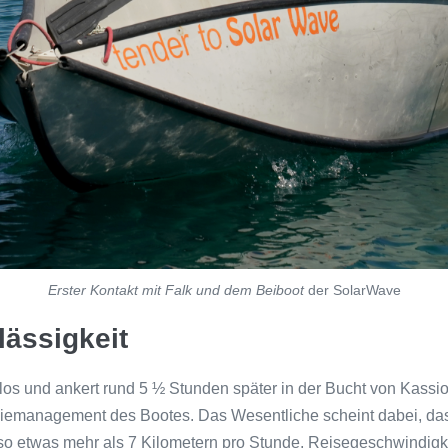
Erster Kontakt mit Falk und dem Beiboot
der SolarWave
ässigkeit
los und ankert rund 5 ½ Stunden später in der Bucht von Kassio
iemanagement des Bootes. Das Wesentliche scheint dabei, dass 
so etwas mehr als 7 Kilometern pro Stunde, Reisegeschwindigke