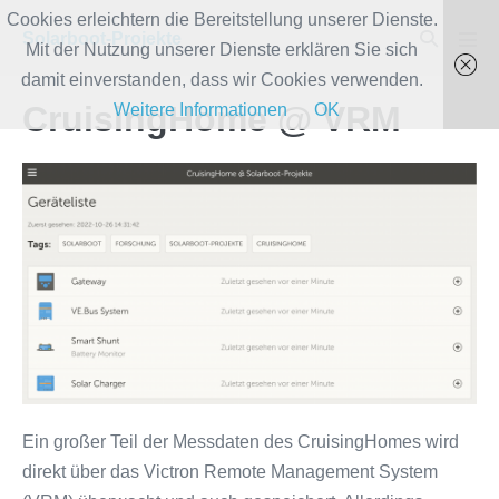
Zum
Cookies erleichtern die Bereitstellung unserer Dienste.
Suche-
Solarboot-Projekte
Inhalt
Mit der Nutzung unserer Dienste erklären Sie sich
Men
Schalter
Scha
springen
damit einverstanden, dass wir Cookies verwenden.
CruisingHome @ VRM
Weitere Informationen
OK
Ein großer Teil der Messdaten des CruisingHomes wird
direkt über das Victron Remote Management System