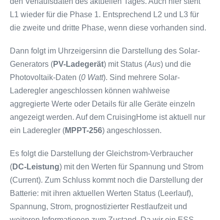
den Verlaufsdaten des aktuellen Tages. Auch hier steht
L1 wieder für die Phase 1. Entsprechend L2 und L3 für
die zweite und dritte Phase, wenn diese vorhanden sind.
Dann folgt im Uhrzeigersinn die Darstellung des Solar-
Generators (
PV-Ladegerät
) mit Status (
Aus
) und die
Photovoltaik-Daten (
0 Watt
). Sind mehrere Solar-
Laderegler angeschlossen können wahlweise
aggregierte Werte oder Details für alle Geräte einzeln
angezeigt werden. Auf dem CruisingHome ist aktuell nur
ein Laderegler (
MPPT-256
) angeschlossen.
Es folgt die Darstellung der Gleichstrom-Verbraucher
(
DC-Leistung
) mit den Werten für Spannung und Strom
(Current). Zum Schluss kommt noch die Darstellung der
Batterie: mit ihren aktuellen Werten Status (Leerlauf),
Spannung, Strom, prognostizierter Restlaufzeit und
weiteren Informationen zum Zustand. Da wir ein ESS