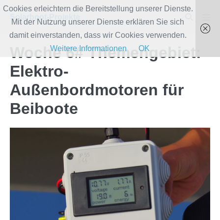
Zum
Cookies erleichtern die Bereitstellung unserer Dienste.
Suche-
Solarboot-Projekte
Inhalt
Mit der Nutzung unserer Dienste erklären Sie sich
Men
Schalter
Scha
springen
damit einverstanden, dass wir Cookies verwenden.
Woche 6# Themengebiet:
Weitere Informationen
OK
Elektro-
Außenbordmotoren für
Beiboote