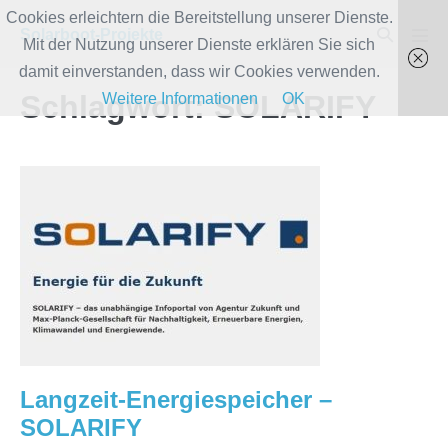
Zum
Cookies erleichtern die Bereitstellung unserer Dienste.
Suche-
Solarboot-Projekte
Inhalt
Mit der Nutzung unserer Dienste erklären Sie sich
Men
Schalter
Scha
springen
damit einverstanden, dass wir Cookies verwenden.
Schlagwort:
SOLARIFY
Weitere Informationen
OK
Langzeit-
Energiespeicher
–
SOLARIFY
Langzeit-Energiespeicher –
SOLARIFY