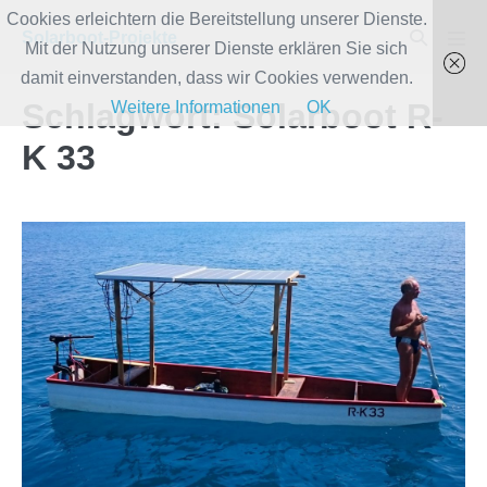
Zum
Cookies erleichtern die Bereitstellung unserer Dienste.
Suche-
Solarboot-Projekte
Inhalt
Mit der Nutzung unserer Dienste erklären Sie sich
Men
Schalter
Scha
springen
damit einverstanden, dass wir Cookies verwenden.
Schlagwort:
Solarboot R-
Weitere Informationen
OK
K 33
Begegnung
mit
Solarboot-
Projekt
aus
Bayern