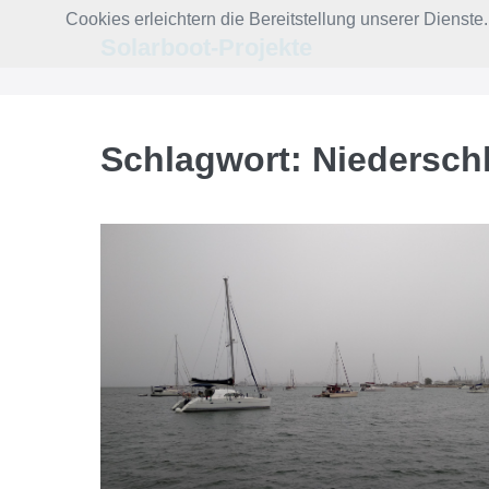
Zum
Cookies erleichtern die Bereitstellung unserer Dienst
Inhalt
Solarboot-Projekte
springen
Schlagwort:
Niedersch
Ein
Solarboot
im
Regenwetter
–
fährt
nicht!