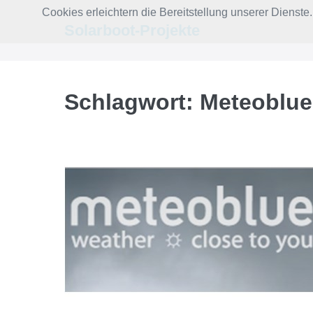
Zum
Cookies erleichtern die Bereitstellung unserer Dienst
Inhalt
Solarboot-Projekte
springen
Schlagwort:
Meteoblue
Meteorologische
Daten
von
meteoblue