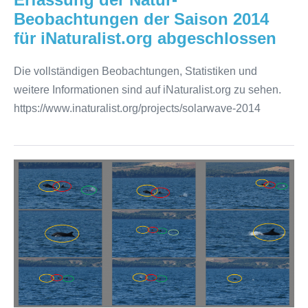
abgeschlossen
Beobachtungen der Saison 2014
für iNaturalist.org abgeschlossen
Die vollständigen Beobachtungen, Statistiken und
weitere Informationen sind auf iNaturalist.org zu sehen.
https://www.inaturalist.org/projects/solarwave-2014
Auswertung
der
Delphin-
Beobachtungen