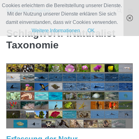
Zum
Cookies erleichtern die Bereitstellung unserer Dienste.
Suche-
Solarboot-Projekte
Inhalt
Mit der Nutzung unserer Dienste erklären Sie sich
Men
Schalter
Scha
springen
damit einverstanden, dass wir Cookies verwenden.
Schlagwort:
iNaturalist
Weitere Informationen
OK
Taxonomie
Erfassung
der
Natur-
Beobachtungen
der
Saison
2014
für
iNaturalist.org
Erfassung der Natur-