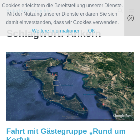
Zum
Cookies erleichtern die Bereitstellung unserer Dienste.
Suche-
Solarboot-Projekte
Inhalt
Mit der Nutzung unserer Dienste erklären Sie sich
Men
Schalter
Scha
springen
damit einverstanden, dass wir Cookies verwenden.
Schlagwort:
Ankern
Weitere Informationen
OK
Fahrt
mit
Gästegruppe
„Rund
um
Korfu“
Fahrt mit Gästegruppe „Rund um
Korfu“