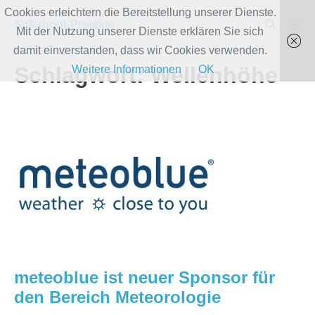
Zum
Cookies erleichtern die Bereitstellung unserer Dienste.
Suche-
Solarboot-Projekte
Inhalt
Mit der Nutzung unserer Dienste erklären Sie sich
Men
Schalter
Scha
springen
damit einverstanden, dass wir Cookies verwenden.
Schlagwort:
Wellenhöhe
Weitere Informationen
OK
meteoblue
ist
neuer
Sponsor
für
den
Bereich
Meteorologie
meteoblue ist neuer Sponsor für
den Bereich Meteorologie