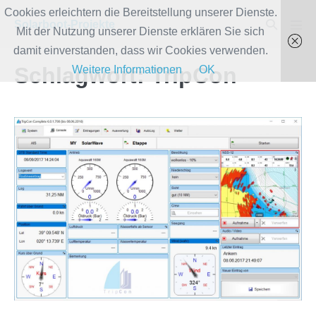
Zum
Cookies erleichtern die Bereitstellung unserer Dienste.
Suche-
Solarboot-Projekte
Inhalt
Mit der Nutzung unserer Dienste erklären Sie sich
Men
Schalter
Scha
springen
damit einverstanden, dass wir Cookies verwenden.
Schlagwort:
TripCon
Weitere Informationen
OK
EES
GmbH
spendet
eine
Jahreslizenz
für
TripCon
6.0
Complete