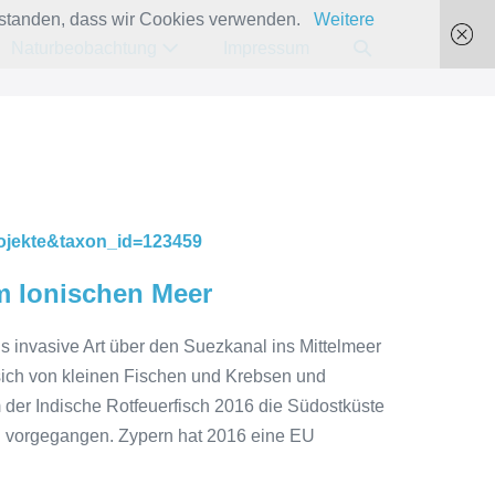
verstanden, dass wir Cookies verwenden.
Weitere
Suche-
Naturbeobachtung
Impressum
Schalter
projekte&taxon_id=123459
im Ionischen Meer
als invasive Art über den Suezkanal ins Mittelmeer
t sich von kleinen Fischen und Krebsen und
 der Indische Rotfeuerfisch 2016 die Südostküste
hn vorgegangen. Zypern hat 2016 eine EU