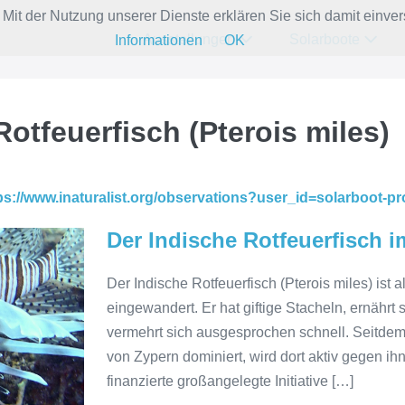
e. Mit der Nutzung unserer Dienste erklären Sie sich damit ein
Ausstellungen
Solarboote
Informationen
OK
Rotfeuerfisch (Pterois miles)
ps://www.inaturalist.org/observations?user_id=solarboot-
Der Indische Rotfeuerfisch 
Der Indische Rotfeuerfisch (Pterois miles) ist 
eingewandert. Er hat giftige Stacheln, ernähr
vermehrt sich ausgesprochen schnell. Seitdem
von Zypern dominiert, wird dort aktiv gegen i
finanzierte großangelegte Initiative […]