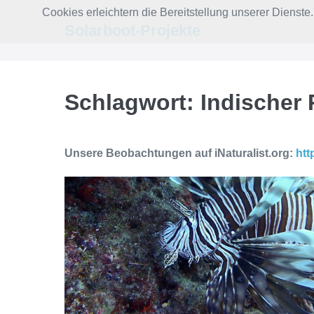
Zum
Cookies erleichtern die Bereitstellung unserer Dienst
Inhalt
Solarboot-Projekte
springen
Schlagwort:
Indischer 
Unsere Beobachtungen auf iNaturalist.org:
htt
Der
Indische
Rotfeuerfisch
im
Ionischen
Meer