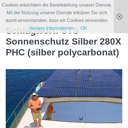
Zum
Cookies erleichtern die Bereitstellung unserer Dienste.
Suche-
Solarboot-Projekte
Inhalt
Mit der Nutzung unserer Dienste erklären Sie sich
Men
Schalter
Scha
springen
damit einverstanden, dass wir Cookies verwenden.
Schlagwort:
STS
Weitere Informationen
OK
Sonnenschutz Silber 280X
PHC (silber polycarbonat)
STS
Sonnenschutz
für
die
SolarWave