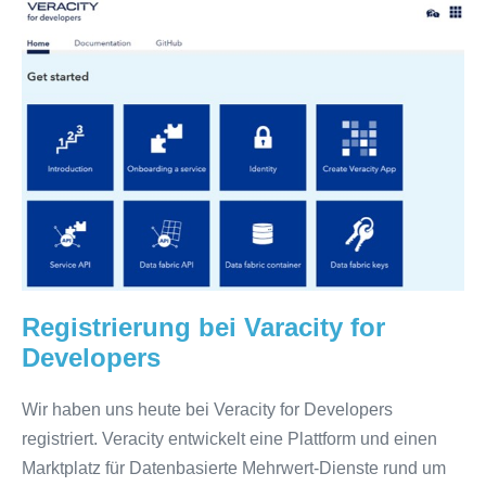
Registrierung
bei
Varacity
for
Developers
Registrierung bei Varacity for
Developers
Wir haben uns heute bei Veracity for Developers
registriert. Veracity entwickelt eine Plattform und einen
Marktplatz für Datenbasierte Mehrwert-Dienste rund um