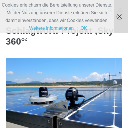
Zum
Cookies erleichtern die Bereitstellung unserer Dienste.
Suche-
Solarboot-Projekte
Inhalt
Mit der Nutzung unserer Dienste erklären Sie sich
Men
Schalter
Scha
springen
damit einverstanden, dass wir Cookies verwenden.
Schlagwort:
Projekt ‚Sky
Weitere Informationen
OK
360°‘
Pyranometer
und
Sky360