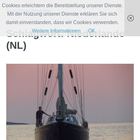
Zum
Cookies erleichtern die Bereitstellung unserer Dienste.
Suche-
Solarboot-Projekte
Inhalt
Mit der Nutzung unserer Dienste erklären Sie sich
Men
Schalter
Scha
springen
damit einverstanden, dass wir Cookies verwenden.
Schlagwort:
Niederlande
Weitere Informationen
OK
(NL)
Woche
3#
Feel
the
Energy