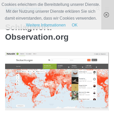
Zum
Cookies erleichtern die Bereitstellung unserer Dienste.
Suche-
Solarboot-Projekte
Inhalt
Mit der Nutzung unserer Dienste erklären Sie sich
Men
Schalter
Scha
springen
damit einverstanden, dass wir Cookies verwenden.
Schlagwort:
Weitere Informationen
OK
Observation.org
Veröffentlichung
der
Naturbeobachtungen