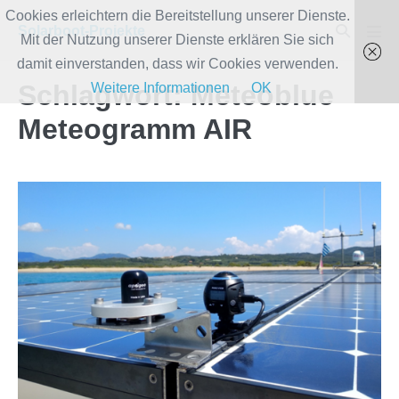
Zum
Cookies erleichtern die Bereitstellung unserer Dienste.
Suche-
Solarboot-Projekte
Inhalt
Mit der Nutzung unserer Dienste erklären Sie sich
Men
Schalter
Scha
springen
damit einverstanden, dass wir Cookies verwenden.
Schlagwort:
Meteoblue
Weitere Informationen
OK
Meteogramm AIR
Pyranometer
und
Sky360