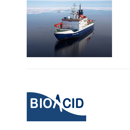
Forschungsschiff
FS
Polarstern
BIOACID
untersucht
Ozenaversauerung