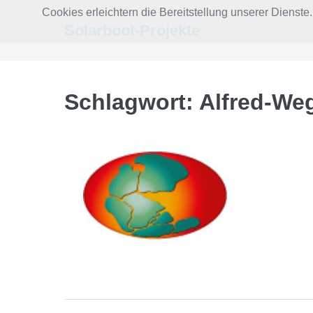
Zum
Cookies erleichtern die Bereitstellung unserer Dienst
Inhalt
Solarboot-Projekte
springen
Schlagwort:
Alfred-Weg
Registrierung
bei
PANGAEA