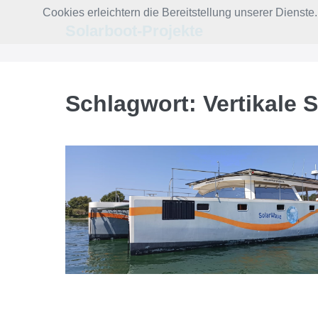
Zum
Cookies erleichtern die Bereitstellung unserer Dienst
Inhalt
Solarboot-Projekte
springen
Schlagwort:
Vertikale 
Vertikale
Solarpaneele