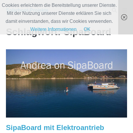
Zum
Cookies erleichtern die Bereitstellung unserer Dienste.
Suche-
Solarboot-Projekte
Inhalt
Mit der Nutzung unserer Dienste erklären Sie sich
Men
Schalter
Scha
springen
damit einverstanden, dass wir Cookies verwenden.
Schlagwort:
SipaBoard
Weitere Informationen
OK
SipaBoard
mit
Elektroantrieb
SipaBoard mit Elektroantrieb