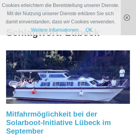
Zum
Cookies erleichtern die Bereitstellung unserer Dienste.
Suche-
Solarboot-Projekte
Inhalt
Mit der Nutzung unserer Dienste erklären Sie sich
Men
Schalter
Scha
springen
damit einverstanden, dass wir Cookies verwenden.
Schlagwort:
Lübeck
Weitere Informationen
OK
Mitfahrmöglichkeit
bei
der
Solarboot-
Initiative
Lübeck
im
September
Mitfahrmöglichkeit bei der
Solarboot-Initiative Lübeck im
September