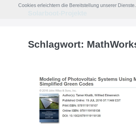
Zum
Cookies erleichtern die Bereitstellung unserer Dienst
Inhalt
Solarboot-Projekte
springen
Schlagwort:
MathWork
2016
Tamer
Khatib,
Wilfried
Elmenreich
–
‚Modeling
of
Photovoltaic