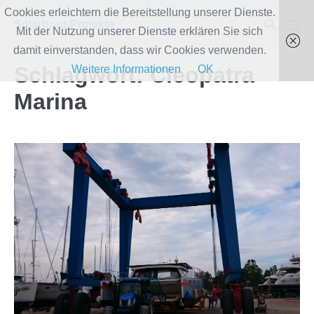
Zum
Cookies erleichtern die Bereitstellung unserer Dienste.
Suche-
Solarboot-Projekte
Inhalt
Mit der Nutzung unserer Dienste erklären Sie sich
Men
Schalter
Scha
springen
damit einverstanden, dass wir Cookies verwenden.
Schlagwort:
Cleopatra
Weitere Informationen
OK
Marina
SolarWave
ist
wieder
im
Wasser!