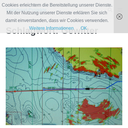
Zum
Cookies erleichtern die Bereitstellung unserer Dienste.
Suche-
Solarboot-Projekte
Inhalt
Mit der Nutzung unserer Dienste erklären Sie sich
Men
Schalter
Scha
springen
damit einverstanden, dass wir Cookies verwenden.
Schlagwort:
Gewitter
Weitere Informationen
OK
Gewitterzelle
auf
dem
RADAR