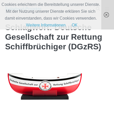
Zum
Cookies erleichtern die Bereitstellung unserer Dienste.
Suche-
Solarboot-Projekte
Inhalt
Mit der Nutzung unserer Dienste erklären Sie sich
Men
Schalter
Scha
springen
damit einverstanden, dass wir Cookies verwenden.
Schlagwort:
Deutsche
Weitere Informationen
OK
Gesellschaft zur Rettung
Schiffbrüchiger (DGzRS)
Sicherheit
auf
See
–
SafeTrx:
Safe-
Tracks
App